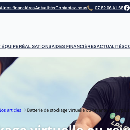
F
Aides financières
Actualités
Contactez-nous
07 52 06 41 65
L’ÉQUIPE
RÉALISATIONS
AIDES FINANCIÈRES
ACTUALITÉS
C
os articles
Batterie de stockage virtuelle ou revente de surplus