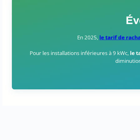
Év
En 2025,
le tarif de rach
Pour les installations inférieures à 9 kWc,
le 
diminution