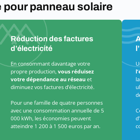
e pour panneau solaire
Réduction des factures
A
d’électricité
l
En consommant davantage votre
U
propre production,
vous réduisez
l
votre dépendance au réseau
et
l
diminuez vos factures d’électricité.
u
d
Pour une famille de quatre personnes
avec une consommation annuelle de 5
C
000 kWh, les économies peuvent
d
atteindre 1 200 à 1 500 euros par an.
c