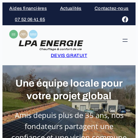
Aller
Aides financières
Actualités
Contactez-nous
au
Face
07 52 06 41 65
contenu
DEVIS GRATUIT
Une équipe locale pour
votre projet global
Amis depuis plus de 35 ans, nos
fondateurs partagent une
confiance et une vision commune