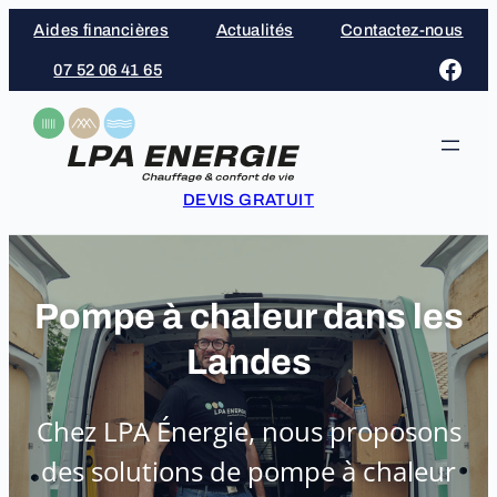
Aller
Aides financières
Actualités
Contactez-nous
au
Face
07 52 06 41 65
contenu
DEVIS GRATUIT
Pompe à chaleur dans les
Landes
Chez LPA Énergie, nous proposons
des solutions de pompe à chaleur