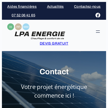
Aller
Aides financières
Actualités
Contactez-nous
au
Face
07 52 06 41 65
contenu
DEVIS GRATUIT
Contact
Votre projet énergétique
commence ici !