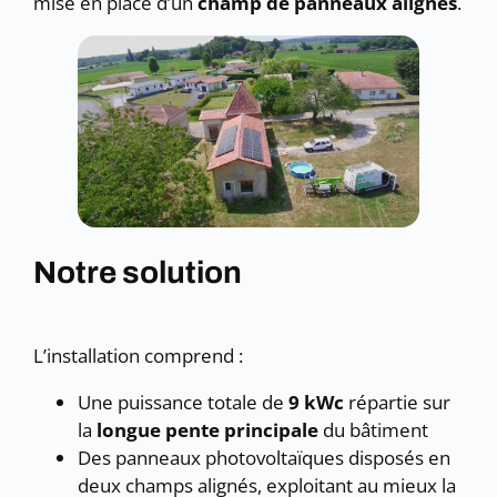
mise en place d’un
champ de panneaux alignés
.
Notre solution
L’installation comprend :
Une puissance totale de
9 kWc
répartie sur
la
longue pente principale
du bâtiment
Des panneaux photovoltaïques disposés en
deux champs alignés, exploitant au mieux la