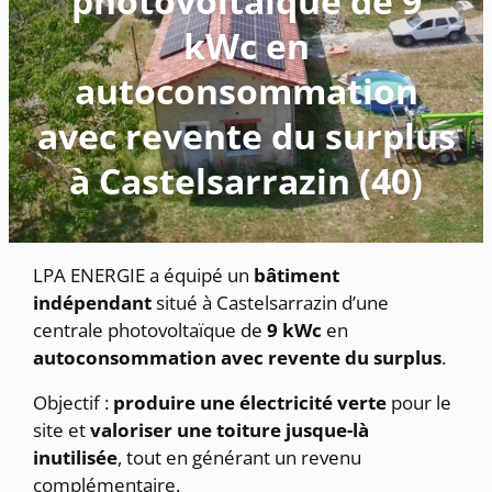
photovoltaïque de 9
kWc en
autoconsommation
avec revente du surplus
à Castelsarrazin (40)
LPA ENERGIE a équipé un
bâtiment
indépendant
situé à Castelsarrazin d’une
centrale photovoltaïque de
9 kWc
en
autoconsommation avec revente du surplus
.
Objectif :
produire une électricité verte
pour le
site et
valoriser une toiture jusque-là
inutilisée
, tout en générant un revenu
complémentaire.