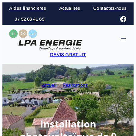
Aller
Aides financières
Actualités
Contactez-nous
au
Face
07 52 06 41 65
contenu
DEVIS GRATUIT
Accueil
Réalisations
Installation photovoltaïque de 9 kWc en
autoconsommation avec revente du surplus à
Castelsarrazin (40)
Installation